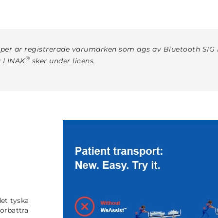
er är registrerade varumärken som ägs av Bluetooth SIG I
®
v LINAK
sker under licens.
et tyska
örbättra