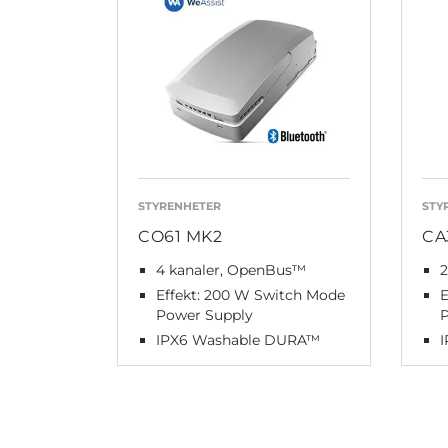
STYRENHETER
STY
CO61 MK2
CA
4 kanaler, OpenBus™
2
Effekt: 200 W Switch Mode
E
Power Supply
IPX6 Washable DURA™