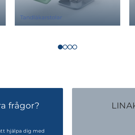
Tandläkarstolar
a frågor?
LINAK
att hjälpa dig med