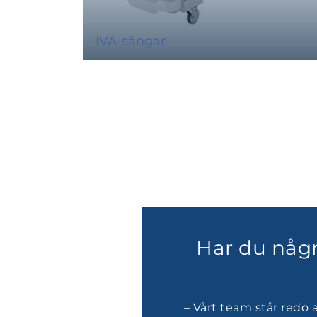
IVA-sängar
Har du någr
– Vårt team står redo 