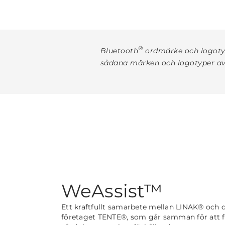
®
Bluetooth
ordmärke och logotyp
sådana märken och logotyper a
WeAssist™
Ett kraftfullt samarbete mellan LINAK® och d
företaget TENTE®, som går samman för att f