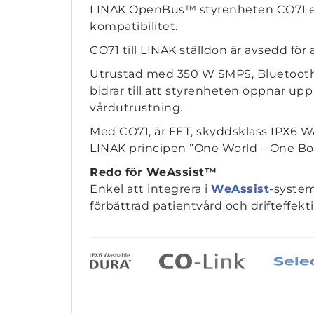
LINAK OpenBus™ styrenheten CO71 erb
kompatibilitet.
CO71 till LINAK ställdon är avsedd för a
Utrustad med 350 W SMPS, Bluetoot
bidrar till att styrenheten öppnar upp
vårdutrustning.
Med CO71, är FET, skyddsklass IPX6 W
LINAK principen ”One World – One Box
Redo för WeAssist™
Enkel att integrera i
WeAssist
-system
förbättrad patientvård och drifteffekti