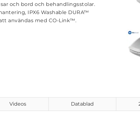
tsar och bord och behandlingsstolar.
lhantering, IPX6 Washable DURA™
o att användas med CO-Link™.
Videos
Datablad