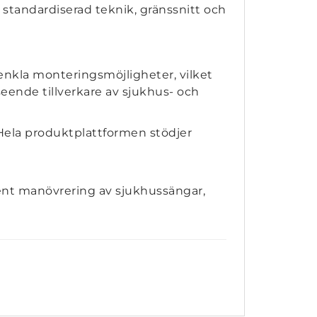
tandardiserad teknik, gränssnitt och
enkla monteringsmöjligheter, vilket
seende tillverkare av sjukhus- och
Hela produktplattformen stödjer
gent manövrering av sjukhussängar,