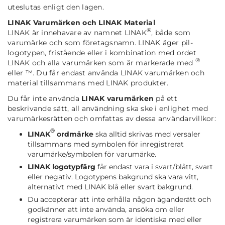
uteslutas enligt den lagen.
LINAK Varumärken och LINAK Material
®
LINAK är innehavare av namnet LINAK
, både som
varumärke och som företagsnamn. LINAK äger pil-
logotypen, fristående eller i kombination med ordet
®
LINAK och alla varumärken som är markerade med
eller ™. Du får endast använda LINAK varumärken och
material tillsammans med LINAK produkter.
Du får inte använda
LINAK varumärken
på ett
beskrivande sätt, all användning ska ske i enlighet med
varumärkesrätten och omfattas av dessa användarvillkor:
®
LINAK
ordmärke
ska alltid skrivas med versaler
tillsammans med symbolen för inregistrerat
varumärke/symbolen för varumärke.
LINAK logotypfärg
får endast vara i svart/blått, svart
eller negativ. Logotypens bakgrund ska vara vitt,
alternativt med LINAK blå eller svart bakgrund.
Du accepterar att inte erhålla någon äganderätt och
godkänner att inte använda, ansöka om eller
registrera varumärken som är identiska med eller