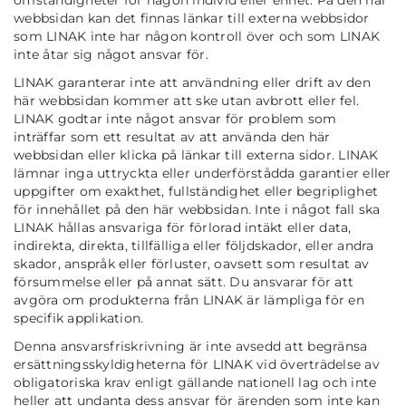
omständigheter för någon individ eller enhet. På den här
webbsidan kan det finnas länkar till externa webbsidor
som LINAK inte har någon kontroll över och som LINAK
inte åtar sig något ansvar för.
LINAK garanterar inte att användning eller drift av den
här webbsidan kommer att ske utan avbrott eller fel.
LINAK godtar inte något ansvar för problem som
inträffar som ett resultat av att använda den här
webbsidan eller klicka på länkar till externa sidor. LINAK
lämnar inga uttryckta eller underförstådda garantier eller
uppgifter om exakthet, fullständighet eller begriplighet
för innehållet på den här webbsidan. Inte i något fall ska
LINAK hållas ansvariga för förlorad intäkt eller data,
indirekta, direkta, tillfälliga eller följdskador, eller andra
skador, anspråk eller förluster, oavsett som resultat av
försummelse eller på annat sätt. Du ansvarar för att
avgöra om produkterna från LINAK är lämpliga för en
specifik applikation.
Denna ansvarsfriskrivning är inte avsedd att begränsa
ersättningsskyldigheterna för LINAK vid överträdelse av
obligatoriska krav enligt gällande nationell lag och inte
heller att undanta dess ansvar för ärenden som inte kan