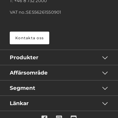
T: +46 8 732 2000
VAT no.:SE556261550901
Kontakta oss
Produkter
Affärsområde
Segment
Länkar