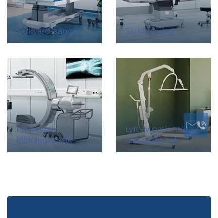
Sjukvårdssängar
Sjukhusvård
Medicinsk
Lyft av patienter
bilddiagnostik
och mobilitet