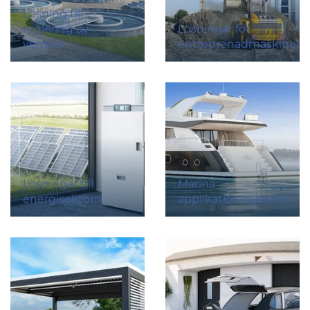
Lösning till
reglering av
Lösningar för
ventiler
entreprenadmaskiner
Lösningar till
Marina
energisektorn
applikationssystem