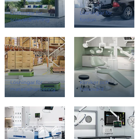
Lösningar för
Lösningar för
solavskärmning
fordon
Lösningar för
Kliniker och
materialhantering
hälsovård