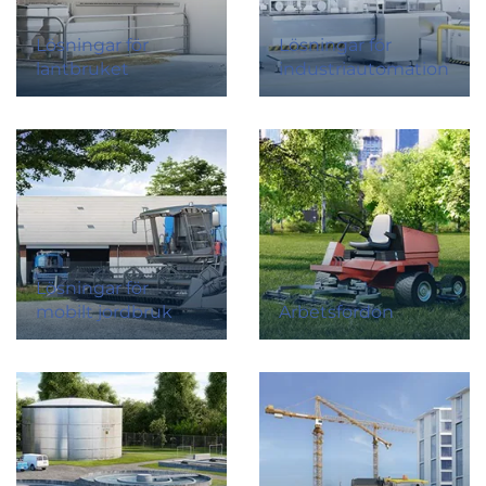
Lösningar för
Lösningar för
lantbruket
industriautomation
Lösningar för
mobilt jordbruk
Arbetsfordon