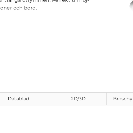
 för trånga utrymmen. Perfekt till höj-
ioner och bord.
Datablad
2D/3D
Broschy