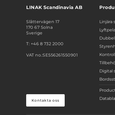
LINAK Scandinavia AB
Produ
Slåttervägen 17
Linjära 
170 67 Solna
Lyftpel
Sverige
Dubbel
T: +46 8 732 2000
Styren
Kontrol
VAT no.:SE556261550901
Tillbeh
Digital 
Bordsst
Product
Databla
Kontakta oss