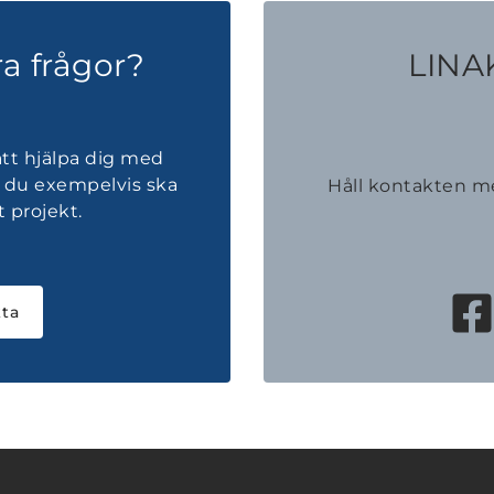
a frågor?
LINAK
att hjälpa dig med
r du exempelvis ska
Håll kontakten 
t projekt.
ta