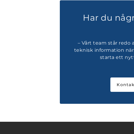
Har du någr
– Vårt team står redo 
teknisk information nä
starta ett nyt
Kontak