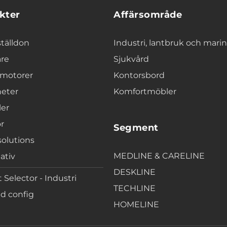
kter
Affärsområde
ställdon
Industri, lantbruk och marin
are
Sjukvård
motorer
Kontorsbord
heter
Komfortmöbler
ler
ör
Segment
solutions
MEDLINE & CARELINE
ativ
DESKLINE
 Selector - Industri
TECHLINE
d config
HOMELINE