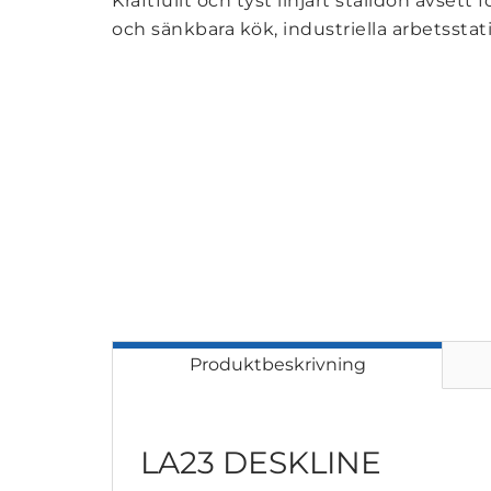
Kraftfullt och tyst linjärt ställdon avsett
och sänkbara kök, industriella arbetsstat
Produktbeskrivning
LA23 DESKLINE