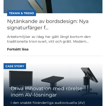
TEKNIK & TREND
Nytänkande av bordsdesign: Nya
signaturfärger f...
Arbetsmiljöer av idag har gått långt bortom den
traditionella trion svart, vitt och grått. Modern...
Fortsätt läsa
CASE STORY
Driva innovation med rörelse
inom AV-lösningar
I den snabbt föränderliga audiovisuella (AV)