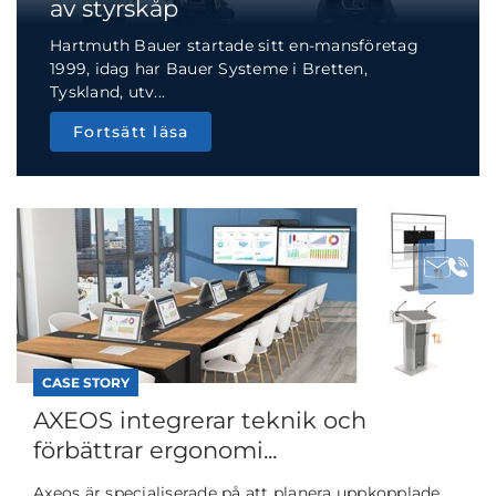
av styrskåp
Hartmuth Bauer startade sitt en-mansföretag
1999, idag har Bauer Systeme i Bretten,
Tyskland, utv...
Fortsätt läsa
CASE STORY
AXEOS integrerar teknik och
förbättrar ergonomi...
Axeos är specialiserade på att planera uppkopplade