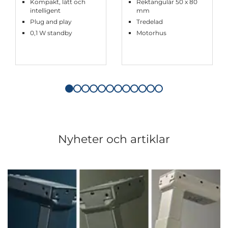
Kompakt, lätt och
Rektangulär 50 x 80
intelligent
mm
Plug and play
Tredelad
0,1 W standby
Motorhus
Nyheter och artiklar