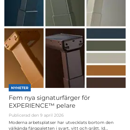
NYHETER
Fem nya signaturfärger för
EXPERIENCE™ pelare
Publicerad den 9 april 2026
Moderna arbetsplatser har utvecklats bortom den
välkända färgpaletten i svart, vitt och grått. Id...