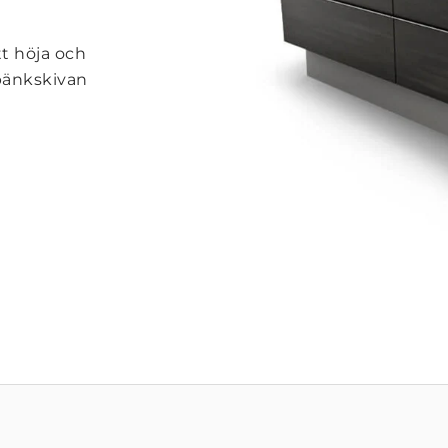
t höja och
 bänkskivan