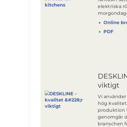
elektriska r
morgondage
Online br
PDF
DESKLINE
viktigt
Vi använde
hög kvalite
produktion
genomgår de
branschen f