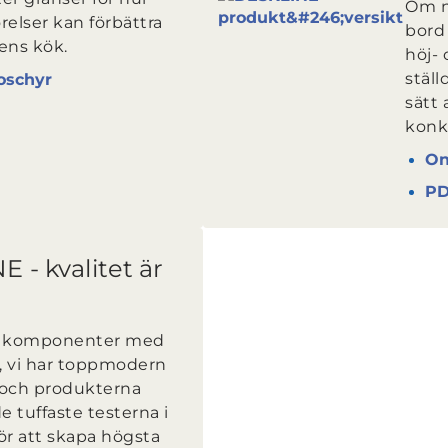
Om n
örelser kan förbättra
bord 
ns kök.
höj- 
ställ
oschyr
sätt 
konk
On
P
 - kvalitet är
r komponenter med
t, vi har toppmodern
 och produkterna
 tuffaste testerna i
ör att skapa högsta