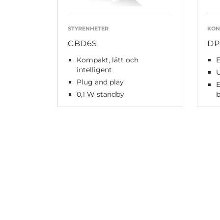
STYRENHETER
KON
CBD6S
DP
Kompakt, lätt och
E
intelligent
Plug and play
E
0,1 W standby
b