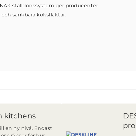
NAK ställdonssystem ger producenter
 och sänkbara köksfläktar.
n kitchens
DE
pro
ill en ny nivå. Endast
ter gränser för hur