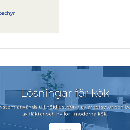
oschyr
Lösningar för kök
ystem används till höjdjustering av arbetsytor och b
av fläktar och hyllor i moderna kök.