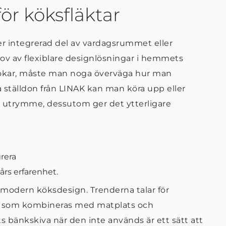
ör köksfläktar
er integrerad del av vardagsrummet eller
v av flexiblare designlösningar i hemmets
er ökar, måste man noga överväga hur man
tälldon från LINAK kan man köra upp eller
a utrymme, dessutom ger det ytterligare
grera
rs erfarenhet.
 modern köksdesign. Trenderna talar för
d som kombineras med matplats och
s bänkskiva när den inte används är ett sätt att