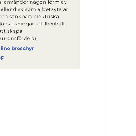
i använder någon form av
eller disk som arbetsyta är
och sänkbara elektriska
donslösningar ett flexibelt
att skapa
urrensfördelar.
line broschyr
DF