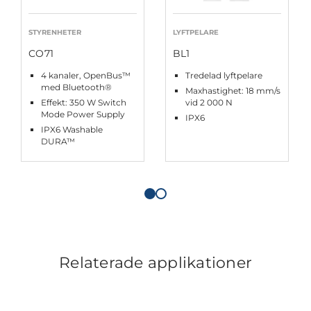
STYRENHETER
LYFTPELARE
CO71
BL1
4 kanaler, OpenBus™
Tredelad lyftpelare
med Bluetooth®
Maxhastighet: 18 mm/s
Effekt: 350 W Switch
vid 2 000 N
Mode Power Supply
IPX6
IPX6 Washable
DURA™
Relaterade applikationer