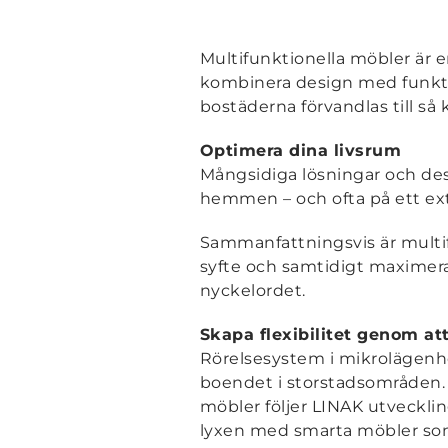
Multifunktionella möbler är
kombinera design med funktion
bostäderna förvandlas till så 
Optimera dina livsrum
Mångsidiga lösningar och desi
hemmen – och ofta på ett extr
Sammanfattningsvis är multif
syfte och samtidigt maximera 
nyckelordet.
Skapa flexibilitet genom att 
Rörelsesystem i mikrolägenhet
boendet i storstadsområden. S
möbler följer LINAK utveckling
lyxen med smarta möbler som 