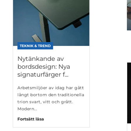
Med en LINAK app är d
för användare av justerb
Fortsätt läsa
NIK & TREND
änkande av
dsdesign: Nya
aturfärger f...
smiljöer av idag har gått
 bortom den traditionella
TEKNIK & TREND
 svart, vitt och grått.
n...
Visa ditt varumär
ätt läsa
dis...