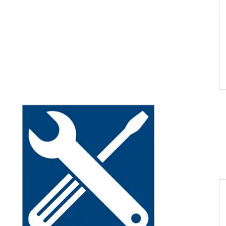
Handkontroller som spegla
möbeldesign blir standard.
Fortsätt läsa
NIK & TREND
sökningsguide i
en LINAK Bed
trol™
CASE STORY
ka behovet av
Driva innovation 
support genom att hjälpa