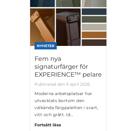
NYHETER
TEK
Fem nya
Nyt
signaturfärger för
bor
EXPERIENCE™ pelare
sign
Publicerad den 9 april 2026
Arbet
Moderna arbetsplatser har
långt
utvecklats bortom den
trion
välkända färgpaletten i svart,
Moder
vitt och grått. Id...
Forts
Fortsätt läsa