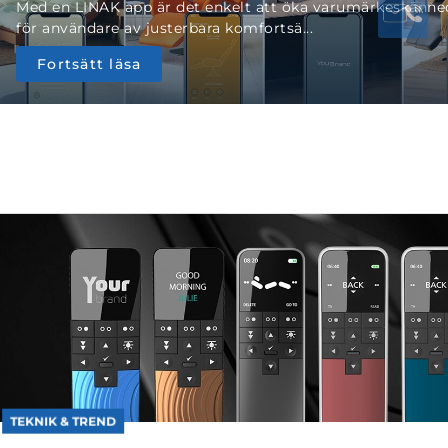
et enkelt att öka varumärkeskännedomen
ara komfortsä...
ke i handkontroll HC40 med