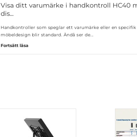
r ett varumärke eller en specifik
 Ändå ser de...
TEKNIK & TREND
med
Hitta den perfekta