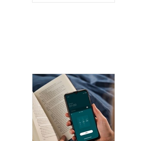
TEK
TEKNIK & TREND
Fel
App-funktion: vakna
app
utan att störa din
Con
partner
Mins
Appen LINAK Bed Control™
kund