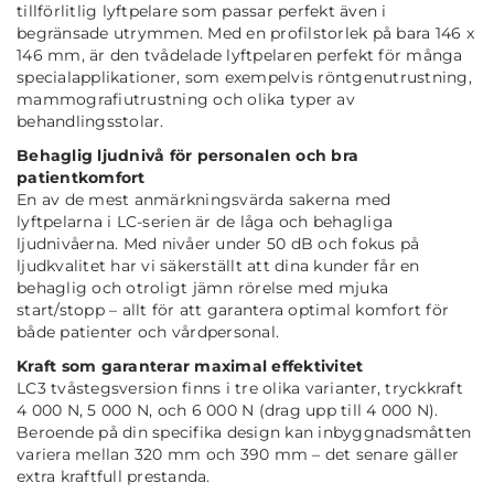
tillförlitlig lyftpelare som passar perfekt även i
begränsade utrymmen. Med en profilstorlek på bara 146 x
146 mm, är den tvådelade lyftpelaren perfekt för många
specialapplikationer, som exempelvis röntgenutrustning,
mammografiutrustning och olika typer av
behandlingsstolar.
Behaglig ljudnivå för personalen och bra
patientkomfort
En av de mest anmärkningsvärda sakerna med
lyftpelarna i LC-serien är de låga och behagliga
ljudnivåerna. Med nivåer under 50 dB och fokus på
ljudkvalitet har vi säkerställt att dina kunder får en
behaglig och otroligt jämn rörelse med mjuka
start/stopp – allt för att garantera optimal komfort för
både patienter och vårdpersonal.
Kraft som garanterar maximal effektivitet
LC3 tvåstegsversion finns i tre olika varianter, tryckkraft
4 000 N, 5 000 N, och 6 000 N (drag upp till 4 000 N).
Beroende på din specifika design kan inbyggnadsmåtten
variera mellan 320 mm och 390 mm – det senare gäller
extra kraftfull prestanda.