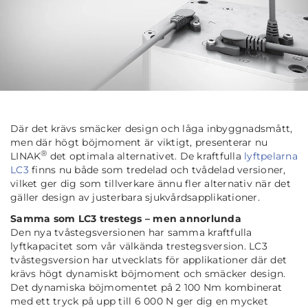
Där det krävs smäcker design och låga inbyggnadsmått,
men där högt böjmoment är viktigt, presenterar nu
®
LINAK
det optimala alternativet. De kraftfulla
lyftpelarna
LC3
finns nu både som tredelad och tvådelad versioner,
vilket ger dig som tillverkare ännu fler alternativ när det
gäller design av justerbara sjukvårdsapplikationer.
Samma som LC3 trestegs – men annorlunda
Den nya tvåstegsversionen har samma kraftfulla
lyftkapacitet som vår välkända trestegsversion. LC3
tvåstegsversion har utvecklats för applikationer där det
krävs högt dynamiskt böjmoment och smäcker design.
Det dynamiska böjmomentet på 2 100 Nm kombinerat
med ett tryck på upp till 6 000 N ger dig en mycket