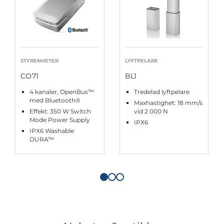
STYRENHETER
LYFTPELARE
CO71
BL1
4 kanaler, OpenBus™
Tredelad lyftpelare
med Bluetooth®
Maxhastighet: 18 mm/s
Effekt: 350 W Switch
vid 2 000 N
Mode Power Supply
IPX6
IPX6 Washable
DURA™