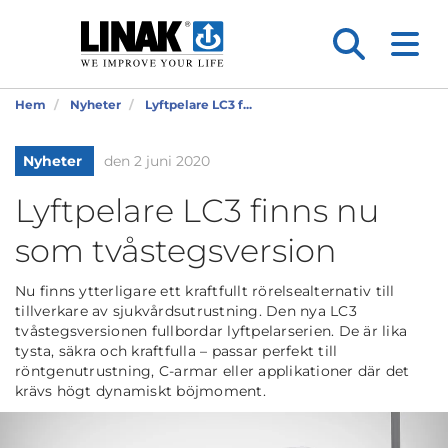
Hem
Nyheter
Lyftpelare LC3 f...
Nyheter
den 2 juni 2020
Lyftpelare LC3 finns nu
som tvåstegsversion
Nu finns ytterligare ett kraftfullt rörelsealternativ till
tillverkare av sjukvårdsutrustning. Den nya LC3
tvåstegsversionen fullbordar lyftpelarserien. De är lika
tysta, säkra och kraftfulla – passar perfekt till
röntgenutrustning, C-armar eller applikationer där det
krävs högt dynamiskt böjmoment.