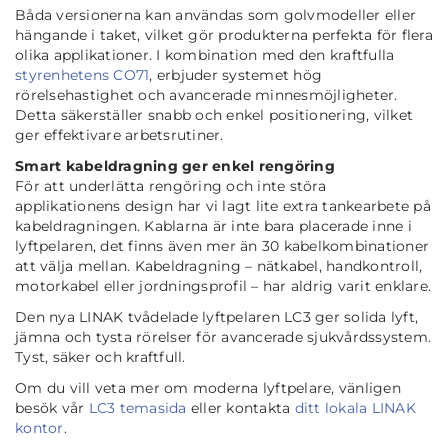
Båda versionerna kan användas som golvmodeller eller
hängande i taket, vilket gör produkterna perfekta för flera
olika applikationer. I kombination med den kraftfulla
styrenhetens CO71
, erbjuder systemet hög
rörelsehastighet och avancerade minnesmöjligheter.
Detta säkerställer snabb och enkel positionering, vilket
ger effektivare arbetsrutiner.
Smart kabeldragning ger enkel rengöring
För att underlätta rengöring och inte störa
applikationens design har vi lagt lite extra tankearbete på
kabeldragningen. Kablarna är inte bara placerade inne i
lyftpelaren, det finns även mer än 30 kabelkombinationer
att välja mellan. Kabeldragning – nätkabel, handkontroll,
motorkabel eller jordningsprofil – har aldrig varit enklare.
Den nya LINAK tvådelade lyftpelaren LC3 ger solida lyft,
jämna och tysta rörelser för avancerade sjukvårdssystem.
Tyst, säker och kraftfull.
Om du vill veta mer om moderna lyftpelare, vänligen
besök vår
LC3 temasida
eller kontakta
ditt lokala LINAK
kontor
.