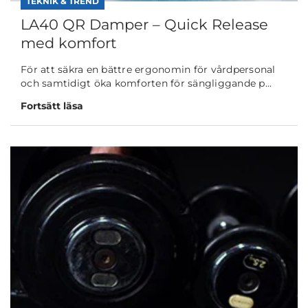
TEKNIK & TREND
LA40 QR Damper – Quick Release
med komfort
För att säkra en bättre ergonomin för vårdpersonal
och samtidigt öka komforten för sängliggande p...
Fortsätt läsa