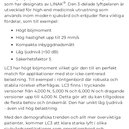
®
som har designats av LINAK
. Den 3-delade lyftpelaren är
utvecklad för high-end medicinsk utrustning som
används inom modern sjukvård och erbjuder flera viktiga
fördelar, som till exempel:
Högt böjmoment
Hög hastighet upp till 29 mm/s
Kompakta inbyggdnadsmått
Låg ljudnivå (<50 dB)
Säkerhetsfaktor 5
LC3 har högt böjmoment vilket gör den till en perfekt
match för applikationer med stor icke-centrerad
belastning. Till exempel i röntgenbord där robusta och
stabila rörelser efterfrågas. LC3 finns i tryckande
versioner från 4,000 N, 5,000 N och 6,000 N och dragande
versioner upp till 4,000 N. Detta gör att du kan tillgodose
de flesta behov och önskemål. Den har unikt låg ljudnivå
- även vid hög belastning.
Med den demografiska trenden och allt mer överviktiga
patienter, kommer LC3 att klara starka lyft i olika
sjukvårdsapplikationer som operationsbord och