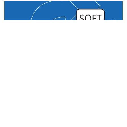
TEKNIK & TREND
Snabbare, smartare och kraftfullare
programutve...
Planer förändras snabbt, och när de gör det står
LINAK applikationstekniker redo att hjälpa dig....
Fortsätt läsa