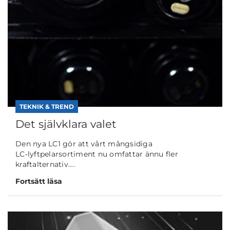
TEKNIK & TREND
Det självklara valet
Den nya LC1 gör att vårt mångsidiga
LC‑lyftpelarsortiment nu omfattar ännu fler
kraftalternativ....
Fortsätt läsa