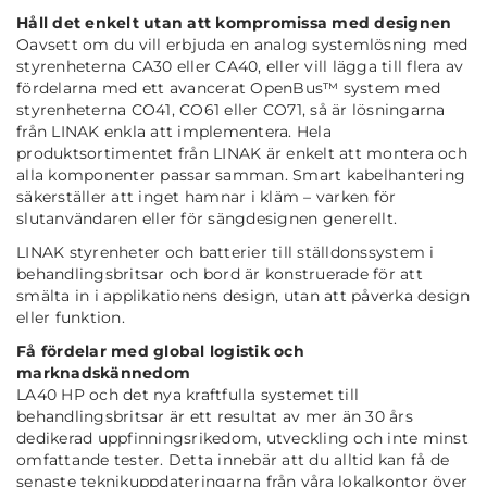
Håll det enkelt utan att kompromissa med designen
Oavsett om du vill erbjuda en analog systemlösning med
styrenheterna CA30 eller CA40, eller vill lägga till flera av
fördelarna med ett avancerat OpenBus™ system med
styrenheterna CO41, CO61 eller CO71, så är lösningarna
från LINAK enkla att implementera. Hela
produktsortimentet från LINAK är enkelt att montera och
alla komponenter passar samman. Smart kabelhantering
säkerställer att inget hamnar i kläm – varken för
slutanvändaren eller för sängdesignen generellt.
LINAK styrenheter och batterier till ställdonssystem i
behandlingsbritsar och bord är konstruerade för att
smälta in i applikationens design, utan att påverka design
eller funktion.
Få fördelar med global logistik och
marknadskännedom
LA40 HP och det nya kraftfulla systemet till
behandlingsbritsar är ett resultat av mer än 30 års
dedikerad uppfinningsrikedom, utveckling och inte minst
omfattande tester. Detta innebär att du alltid kan få de
senaste teknikuppdateringarna från våra lokalkontor över