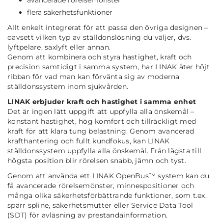
avancerade rörelsemönster
flera säkerhetsfunktioner
Allt enkelt integrerat för att passa den övriga designen –
oavsett vilken typ av ställdonslösning du väljer, dvs.
lyftpelare, saxlyft eller annan.
Genom att kombinera och styra hastighet, kraft och
precision samtidigt i samma system, har LINAK åter höjt
ribban för vad man kan förvänta sig av moderna
ställdonssystem inom sjukvården.
LINAK erbjuder kraft och hastighet i samma enhet
Det är ingen lätt uppgift att uppfylla alla önskemål –
konstant hastighet, hög komfort och tillräckligt med
kraft för att klara tung belastning. Genom avancerad
krafthantering och fullt kundfokus, kan LINAK
ställdonssystem uppfylla alla önskemål. Från lägsta till
högsta position blir rörelsen snabb, jämn och tyst.
Genom att använda ett LINAK OpenBus™ system kan du
få avancerade rörelsemönster, minnespositioner och
många olika säkerhetsförbättrande funktioner, som t.ex.
spärr spline, säkerhetsmutter eller Service Data Tool
(SDT) för avläsning av prestandainformation.