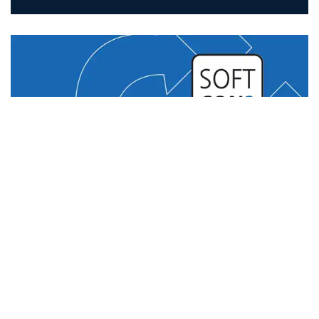
TEKNIK & TREND
Snabbare, smartare och kraftfullare
programutve...
Planer förändras snabbt, och när de gör det står
LINAK applikationstekniker redo att hjälpa dig....
Fortsätt läsa