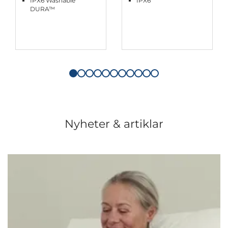
IPX6 Washable
IPX6
DURA™
Nyheter & artiklar