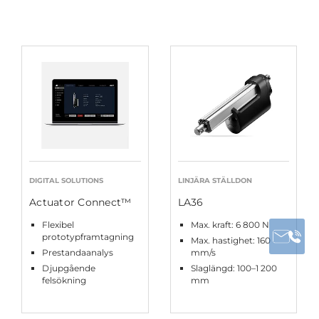
DIGITAL SOLUTIONS
LINJÄRA STÄLLDON
Actuator Connect™
LA36
Flexibel
Max. kraft: 6 800 N
prototypframtagning
Max. hastighet: 160
Prestandaanalys
mm/s
Djupgående
Slaglängd: 100–1 200
felsökning
mm