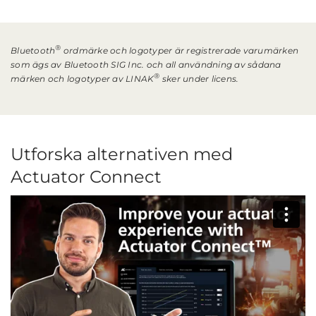
®
Bluetooth
ordmärke och logotyper är registrerade varumärken
som ägs av Bluetooth SIG Inc. och all användning av sådana
®
märken och logotyper av LINAK
sker under licens.
Utforska alternativen med
Actuator Connect