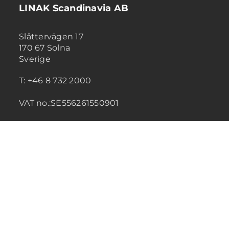
LINAK Scandinavia AB
Slåttervägen 17
170 67 Solna
Sverige
T: +46 8 732 2000
VAT no.:SE556261550901
Kontakta oss
Produkter
Affärsområde