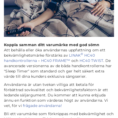
Koppla samman ditt varumärke med god sömn
Att behålla eller öka användarnas uppfattning om ett
®
bekvämlighetsmärke förstärks av
LINAK
HC40
handkontrollerna
–
HC40 FRAME™
och
HC40 TWIST
. De
avancerade versionerna av de båda handkontrollerna har
"Sleep Timer" som standard och ger helt säkert extra
värde till dina kunders exklusiva sängserier.
Användarna är utan tvekan villiga att betala för
förbättrad sovkvalitet och bekvämlighetsfaktorn är ett
ledande säljargument. Du kommer att kunna erbjuda
ännu en funktion som värderas högt av användarna. Vi
vet, för vi
frågade användarna!
Bli ett varumärke som förknippas med bekvämlighet och