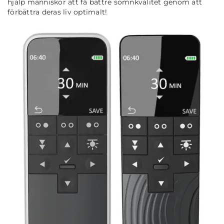
hjälp människor att få bättre sömnkvalitet genom att
förbättra deras liv optimalt!