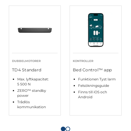
DUBBELMOTORER
KONTROLLER
TD4 Standard
Bed Control™ app
Max. lyftkapacitet:
Funktionen Tyst larm
5 500 N
Felsökningsguide
ZERO™ standby
Finns till iOS och
power
Android
Trådlös
kommunikation