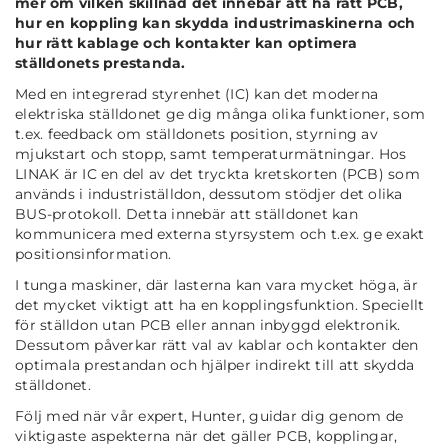
mer om vilken skillnad det innebär att ha rätt PCB,
hur en koppling kan skydda industrimaskinerna och
hur rätt kablage och kontakter kan optimera
ställdonets prestanda.
Med en integrerad styrenhet (IC) kan det moderna
elektriska ställdonet ge dig många olika funktioner, som
t.ex. feedback om ställdonets position, styrning av
mjukstart och stopp, samt temperaturmätningar. Hos
LINAK är IC en del av det tryckta kretskorten (PCB) som
används i industriställdon, dessutom stödjer det olika
BUS-protokoll. Detta innebär att ställdonet kan
kommunicera med externa styrsystem och t.ex. ge exakt
positionsinformation.
I tunga maskiner, där lasterna kan vara mycket höga, är
det mycket viktigt att ha en kopplingsfunktion. Speciellt
för ställdon utan PCB eller annan inbyggd elektronik.
Dessutom påverkar rätt val av kablar och kontakter den
optimala prestandan och hjälper indirekt till att skydda
ställdonet.
Följ med när vår expert, Hunter, guidar dig genom de
viktigaste aspekterna när det gäller PCB, kopplingar,