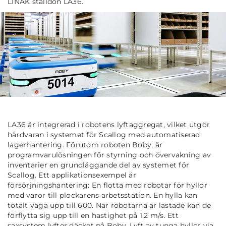
LINAK ställdon LA36.
LA36 är integrerad i robotens lyftaggregat, vilket utgör
hårdvaran i systemet för Scallog med automatiserad
lagerhantering. Förutom roboten Boby, är
programvarulösningen för styrning och övervakning av
inventarier en grundläggande del av systemet för
Scallog. Ett applikationsexempel är
försörjningshantering: En flotta med robotar för hyllor
med varor till plockarens arbetsstation. En hylla kan
totalt väga upp till 600. När robotarna är lastade kan de
förflytta sig upp till en hastighet på 1,2 m/s. Ett
saxsystem lyfter däcket på Boby. Lyft av tunga hyllor via