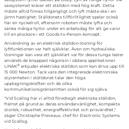
saxsystemet kräver ett ställdon med hög kraft. Detta
måste alltid finnas tillgängligt och lyft måste ske i en
jämn hastighet. Ställdonets tillförlitlighet spelar också
här en nyckelroll, eftersom roboten måste lyfta och
sänka många hyllor under en arbetsdag för att ge varor
till en plockare i ett Goods-to-Person-koncept.
Användning av en elektrisk ställdon-lösning för
lyftfunktionen var helt självklar. Även om hydrauliska
lösningar kan vara ett självklart val för dessa tunga laster
används de knappast någonsin i sådana applikationer.
®
LINAK
erbjuder elektriska ställdon som kan driva upp till
15 000 Newton. Tack vare den integrerade elektroniska
styrenheten i ställdonet talar den höga
upptagningskraften och de olika
kommunikationsgränssnitten också för sig själva.
"Vid Scallog har vi alltid föredragit elektriska ställdon,
främst på grund av deras användarvänlighet, kompakta
storlek, robusthet, energi
effektivitet
och prisvärdhet,"
säger Christophe Preveaux, chef för Electronic Systems
vid Scallog.