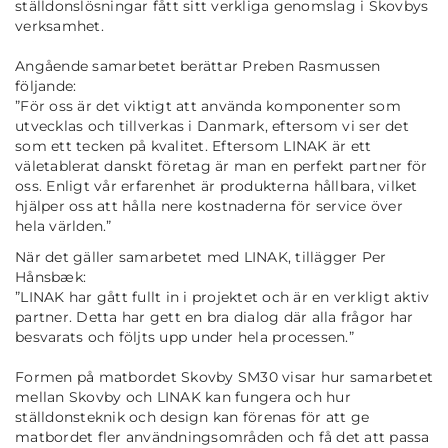
ställdonslösningar fått sitt verkliga genomslag i Skovbys
verksamhet.
Angående samarbetet berättar Preben Rasmussen
följande:
”
För oss är det viktigt att använda komponenter som
utvecklas och tillverkas i Danmark, eftersom vi ser det
som ett tecken på kvalitet. Eftersom LINAK är ett
väletablerat danskt företag är man en perfekt partner för
oss. Enligt vår erfarenhet är produkterna hållbara, vilket
hjälper oss att hålla nere kostnaderna för service över
hela världen
.”
När det gäller samarbetet med LINAK, tillägger Per
Hånsbæk:
”
LINAK har gått fullt in i projektet och är en verkligt aktiv
partner. Detta har gett en bra dialog där alla frågor har
besvarats och följts upp under hela processen
.”
Formen på matbordet Skovby SM30 visar hur samarbetet
mellan Skovby och LINAK kan fungera och hur
ställdonsteknik och design kan förenas för att ge
matbordet fler användningsområden och få det att passa