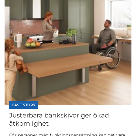
CASE STORY
Justerbara bänkskivor ger ökad
åtkomlighet
För personer med funktionsnedsättning kan det vara