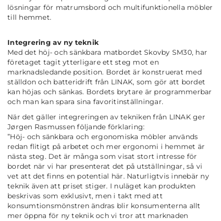
lösningar för matrumsbord och multifunktionella möbler
till hemmet.
Integrering av ny teknik
Med det höj- och sänkbara matbordet Skovby SM30, har
företaget tagit ytterligare ett steg mot en
marknadsledande position. Bordet är konstruerat med
ställdon och batteridrift från LINAK, som gör att bordet
kan höjas och sänkas. Bordets brytare är programmerbar
och man kan spara sina favoritinställningar.
När det gäller integreringen av tekniken från LINAK ger
Jørgen Rasmussen följande förklaring:
”
Höj- och sänkbara och ergonomiska möbler används
redan flitigt på arbetet och mer ergonomi i hemmet är
nästa steg. Det är många som visat stort intresse för
bordet när vi har presenterat det på utställningar, så vi
vet att det finns en potential här. Naturligtvis innebär ny
teknik även att priset stiger. I nuläget kan produkten
beskrivas som exklusivt, men i takt med att
konsumtionsmönstren ändras blir konsumenterna allt
mer öppna för ny teknik och vi tror att marknaden