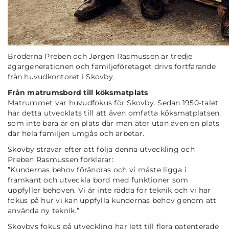
Bröderna Preben och Jørgen Rasmussen är tredje
ägargenerationen och familjeföretaget drivs fortfarande
från huvudkontoret i Skovby.
Från matrumsbord till köksmatplats
Matrummet var huvudfokus för Skovby. Sedan 1950-talet
har detta utvecklats till att även omfatta köksmatplatsen,
som inte bara är en plats där man äter utan även en plats
där hela familjen umgås och arbetar.
Skovby strävar efter att följa denna utveckling och
Preben Rasmussen förklarar:
”
Kundernas behov förändras och vi måste ligga i
framkant och utveckla bord med funktioner som
uppfyller behoven. Vi är inte rädda för teknik och vi har
fokus på hur vi kan uppfylla kundernas behov genom att
använda ny teknik
.”
Skovbys fokus på utveckling har lett till flera patenterade