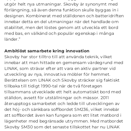
utgör helt nya utmaningar. Skovby är synonymt med
förlängning, så även denna funktion skulle byggas in i
designen. Kombinerat med ställdonen och batteridriften
innebar detta en del utmaningar när det handlade om
stabilitet, men det löstes genom att utveckla ett bord
med bas, en välkänd och populär egenskap i många
länder
.”
Ambitiöst samarbete kring innovation
Skovby har stor tilltro till att använda teknik, vilket
innebar att man hittade en gemensam värdegrund med
LINAK, som strävar efter att vara en aktiv partner vid
utveckling av nya, innovativa möbler för hemmet.
Berättelsen om LINAK och Skovby sträcker sig faktiskt
tillbaka till tidigt 1990-tal när de två företagen
tillsammans utvecklade ett helt automatiskt bord med
ställdon, avsett för utställningar och mässor. 2011
återupptogs samarbetet och ledde till utvecklingen av
det höj- och sänkbara soffbordet SM236, vilket innebär
att soffbordet även kan fungera som ett litet matbord i
lägenheter med begränsade utrymmen. Med matbordet
Skovby SM30 som det senaste tillskottet har nu LINAK