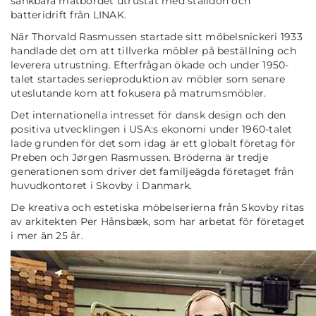
sänkbara matbordet utrustat med ställdon och
batteridrift från LINAK.
När Thorvald Rasmussen startade sitt möbelsnickeri 1933
handlade det om att tillverka möbler på beställning och
leverera utrustning. Efterfrågan ökade och under 1950-
talet startades serieproduktion av möbler som senare
uteslutande kom att fokusera på matrumsmöbler.
Det internationella intresset för dansk design och den
positiva utvecklingen i USA:s ekonomi under 1960-talet
lade grunden för det som idag är ett globalt företag för
Preben och Jørgen Rasmussen. Bröderna är tredje
generationen som driver det familjeägda företaget från
huvudkontoret i Skovby i Danmark.
De kreativa och estetiska möbelserierna från Skovby ritas
av arkitekten Per Hånsbæk, som har arbetat för företaget
i mer än 25 år.