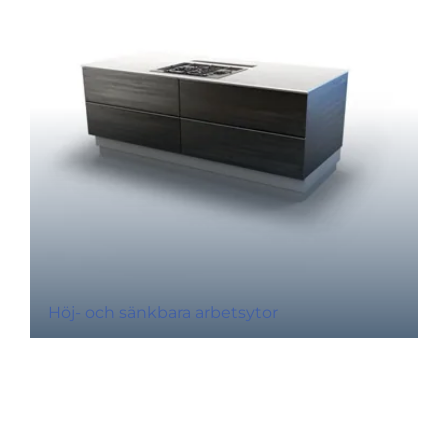
Höj- och sänkbara arbetsytor