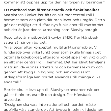
kommer att öppnas upp för den här typen av lösningar
.”
Ett matbord som förenar estetik och funktionalitet
Matplatsen i köket har fått en allt mer central roll i
hemmet som den plats där man lever och umgås. Detta
gör det möjligt att tillföra nya funktioner till matbordet
och det är just denna utmaning som Skovby antagit.
Resultatet är matbordet Skovby SM30. Per Hånsbæk
säger så här om bordet:
”
Vi arbetar efter konceptet multifunktionsmöbler. Vi
funderade över vilka funktioner som skulle finnas i det
optimala köksbordet, eftersom köket spelar en viktig och
en allt mer central roll i hemmet. Det har blivit familjens
matrum, de vuxnas arbetsrum och barnens lekrum och
genom att bygga in höjning och sänkning samt
utdragsförmåga kan bordet användas till många olika
ändamål
.”
Bordet skulle leva upp till Skovbys standarder när det
gäller funktion, estetik och design. Per Hånsbæk
utvecklar:
”
Designen ska vara internationell och bordet måste
uppfylla våra standarder. Att bygga in teknik i designen