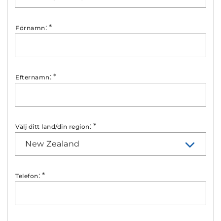
:
*
Förnamn
:
*
Efternamn
:
*
Välj ditt land/din region
New Zealand
:
*
Telefon